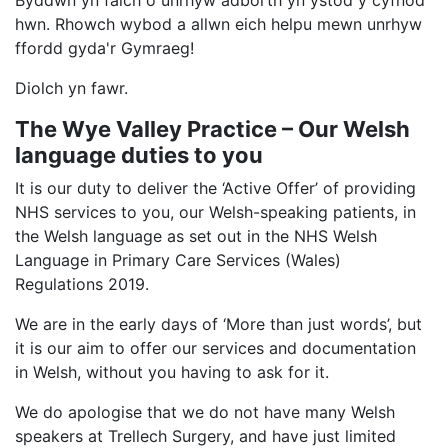
Byddwn yn falch o unrhyw adborth yn ystod y cyfnod
hwn. Rhowch wybod a allwn eich helpu mewn unrhyw
ffordd gyda'r Gymraeg!
Diolch yn fawr.
The Wye Valley Practice – Our Welsh
language duties to you
It is our duty to deliver the ‘Active Offer’ of providing
NHS services to you, our Welsh-speaking patients, in
the Welsh language as set out in the NHS Welsh
Language in Primary Care Services (Wales)
Regulations 2019.
We are in the early days of ‘More than just words’, but
it is our aim to offer our services and documentation
in Welsh, without you having to ask for it.
We do apologise that we do not have many Welsh
speakers at Trellech Surgery, and have just limited