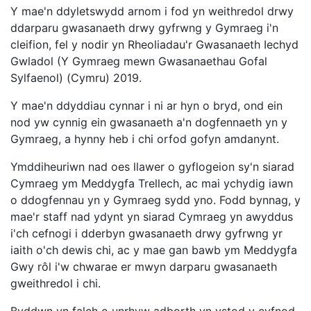
Y mae'n ddyletswydd arnom i fod yn weithredol drwy
ddarparu gwasanaeth drwy gyfrwng y Gymraeg i'n
cleifion, fel y nodir yn Rheoliadau'r Gwasanaeth Iechyd
Gwladol (Y Gymraeg mewn Gwasanaethau Gofal
Sylfaenol) (Cymru) 2019.
Y mae'n ddyddiau cynnar i ni ar hyn o bryd, ond ein
nod yw cynnig ein gwasanaeth a'n dogfennaeth yn y
Gymraeg, a hynny heb i chi orfod gofyn amdanynt.
Ymddiheuriwn nad oes llawer o gyflogeion sy'n siarad
Cymraeg ym Meddygfa Trellech, ac mai ychydig iawn
o ddogfennau yn y Gymraeg sydd yno. Fodd bynnag, y
mae'r staff nad ydynt yn siarad Cymraeg yn awyddus
i'ch cefnogi i dderbyn gwasanaeth drwy gyfrwng yr
iaith o'ch dewis chi, ac y mae gan bawb ym Meddygfa
Gwy rôl i'w chwarae er mwyn darparu gwasanaeth
gweithredol i chi.