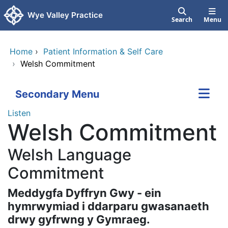
Skip to main content
Wye Valley Practice
Search
Menu
Home
›
Patient Information & Self Care
›
Welsh Commitment
Secondary Menu
Listen
Welsh Commitment
Welsh Language
Commitment
Meddygfa Dyffryn Gwy - ein
hymrwymiad i ddarparu gwasanaeth
drwy gyfrwng y Gymraeg.